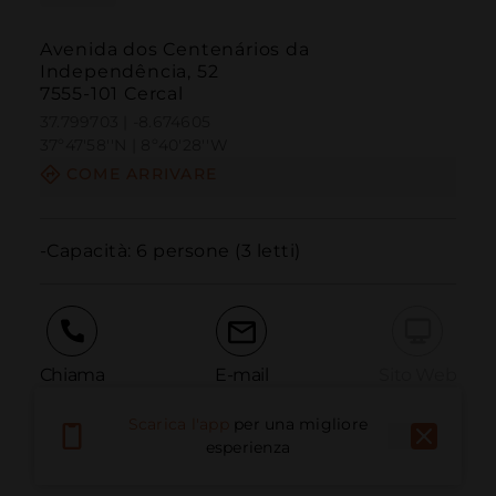
Avenida dos Centenários da
Independência, 52
7555-101 Cercal
37.799703 | -8.674605
37º47'58''N | 8º40'28''W
COME ARRIVARE
-Capacità: 6 persone (3 letti)
Chiama
E-mail
Sito Web
Scarica l'app
per una migliore
esperienza
Segnala problema