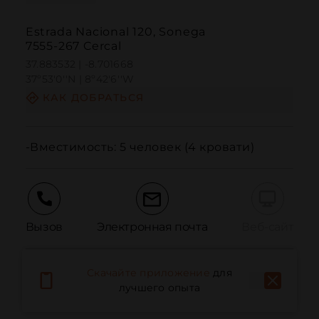
Estrada Nacional 120, Sonega
7555-267 Cercal
37.883532 | -8.701668
37º53'0''N | 8º42'6''W
КАК ДОБРАТЬСЯ
-Вместимость: 5 человек (4 кровати)
Вызов
Электронная почта
Веб-сайт
Скачайте приложение
для
Сообщить о проблеме
лучшего опыта