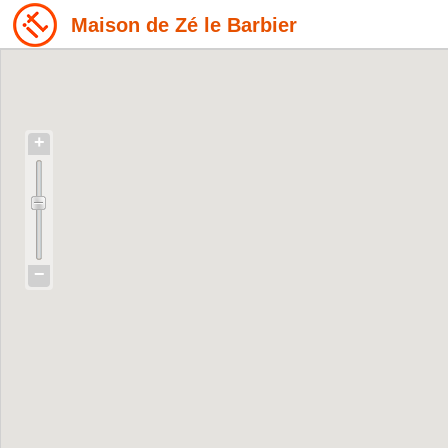
Maison de Zé le Barbier
+
−