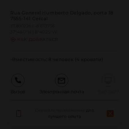
Rua General Humberto Delgado, porta 18
7555-141 Cercal
37.800226 | -8.673756
37º48'0''N | 8º40'25''W
КАК ДОБРАТЬСЯ
-Вместимость: 8 человек (4 кровати)
Вызов
Электронная почта
Веб-сайт
Скачайте приложение
для
Сообщить о проблеме
лучшего опыта