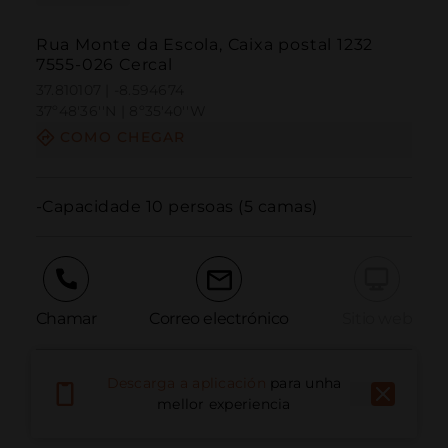
Rua Monte da Escola, Caixa postal 1232
7555-026 Cercal
37.810107 | -8.594674
37º48'36''N | 8º35'40''W
COMO CHEGAR
-Capacidade 10 persoas (5 camas)
Chamar
Correo electrónico
Sitio web
Descarga a aplicación
para unha
Informar dun problema
mellor experiencia