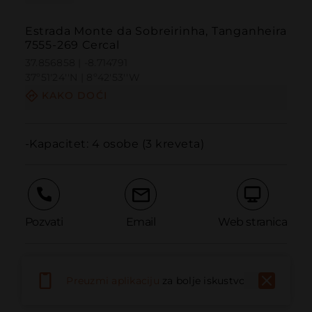
Estrada Monte da Sobreirinha, Tanganheira
7555-269 Cercal
37.856858 | -8.714791
37º51'24''N | 8º42'53''W
KAKO DOĆI
-Kapacitet: 4 osobe (3 kreveta)
Pozvati
Email
Web stranica
Prijaviti problem
Preuzmi aplikaciju
za bolje iskustvo