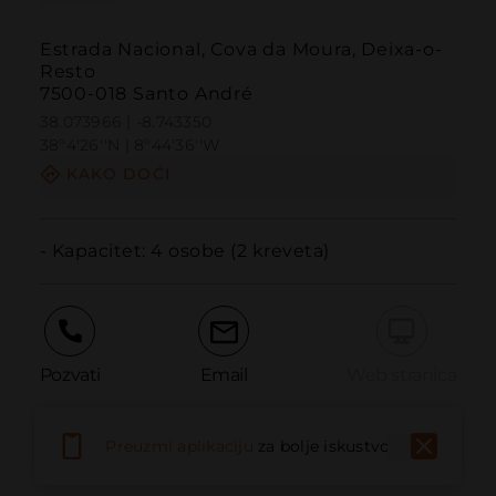
Estrada Nacional, Cova da Moura, Deixa-o-
Resto
7500-018 Santo André
38.073966 | -8.743350
38º4'26''N | 8º44'36''W
KAKO DOĆI
- Kapacitet: 4 osobe (2 kreveta)
Pozvati
Email
Web stranica
Preuzmi aplikaciju
za bolje iskustvo
Prijaviti problem