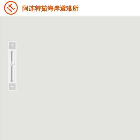
阿连特茹海岸避难所
+
−