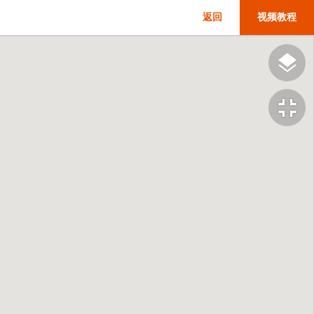
返回
视频教程
fullscreen_exit