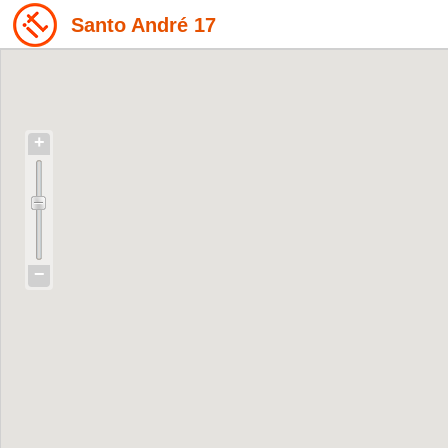
Santo André 17
+
−