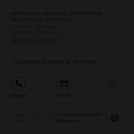
Herdade do Barranco - Pinheirinho
7540-415 São Domingos
37.893542 | -8.544624
37º53'36''N | 8º32'40''W
CÓMO LLEGAR
- Capacidad: 11 personas (8 camas)
Llamar
Email
Sitio Web
Descarga la app
para una mejor
Informar problema
experiencia