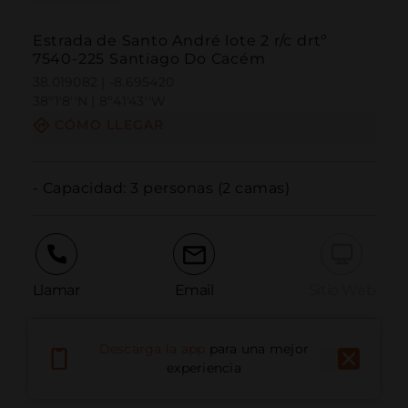
Estrada de Santo André lote 2 r/c drtº
7540-225 Santiago Do Cacém
38.019082 | -8.695420
38º1'8''N | 8º41'43''W
CÓMO LLEGAR
- Capacidad: 3 personas (2 camas)
Llamar
Email
Sitio Web
Descarga la app
para una mejor
Informar problema
experiencia