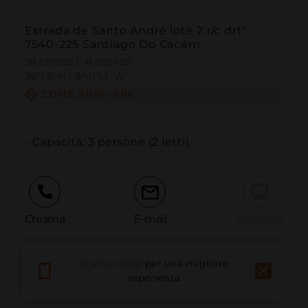
Estrada de Santo André lote 2 r/c drtº
7540-225 Santiago Do Cacém
38.019082 | -8.695420
38º1'8''N | 8º41'43''W
COME ARRIVARE
- Capacità: 3 persone (2 letti)
Chiama
E-mail
Sito Web
Scarica l'app
per una migliore
Segnala problema
esperienza