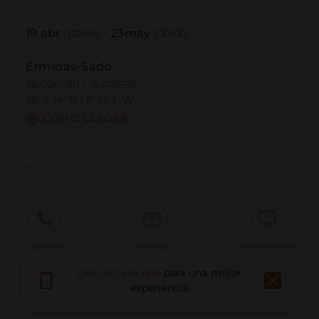
19
abr
-
23
may
(00:00)
(00:00)
Ermidas-Sado
38.006780 | -8.417659
38º0'24''N | 8º25'3''W
CÓMO LLEGAR
-
Llamar
Email
Sitio Web
Descarga la app
para una mejor
experiencia
Informar problema