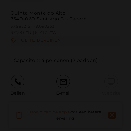
Quinta Monte do Alto
7540-060 Santiago Do Cacém
37.985215 | -8.690253
37º59'6''N | 8º41'24''W
HOE TE BEREIKEN
- Capaciteit: 4 personen (2 bedden)
Bellen
E-mail
Website
Download de app
voor een betere
Probleem melden
ervaring