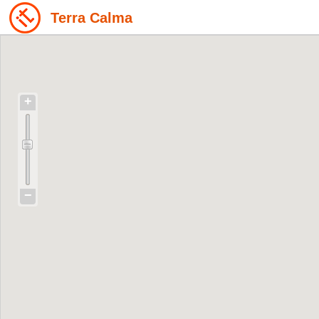
Terra Calma
+
−