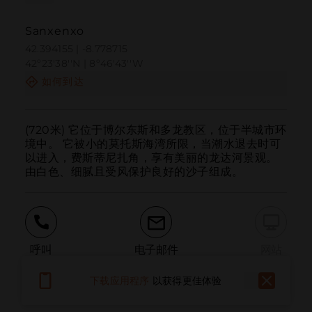
Sanxenxo
42.394155 | -8.778715
42º23'38''N | 8º46'43''W
如何到达
(720米) 它位于博尔东斯和多龙教区，位于半城市环
境中。 它被小的莫托斯海湾所限，当潮水退去时可
以进入，费斯蒂尼扎角，享有美丽的龙达河景观。 
由白色、细腻且受风保护良好的沙子组成。
呼叫
电子邮件
网站
下载应用程序
以获得更佳体验
附加信息