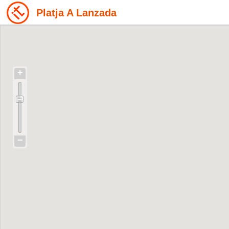
Platja A Lanzada
+
−