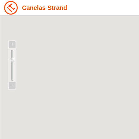
Canelas Strand
+
−