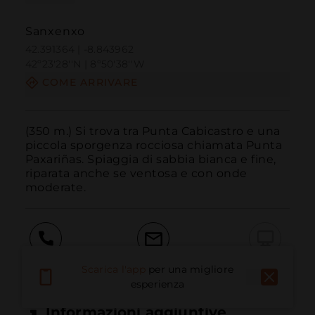
Sanxenxo
42.391364 | -8.843962
42º23'28''N | 8º50'38''W
COME ARRIVARE
(350 m.) Si trova tra Punta Cabicastro e una 
piccola sporgenza rocciosa chiamata Punta 
Paxariñas. Spiaggia di sabbia bianca e fine, 
riparata anche se ventosa e con onde 
moderate.
Chiama
E-mail
Sito Web
Scarica l'app
per una migliore
esperienza
Informazioni aggiuntive