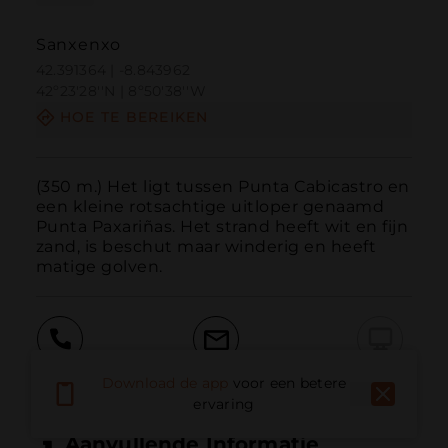
Sanxenxo
42.391364 | -8.843962
42º23'28''N | 8º50'38''W
HOE TE BEREIKEN
(350 m.) Het ligt tussen Punta Cabicastro en 
een kleine rotsachtige uitloper genaamd 
Punta Paxariñas. Het strand heeft wit en fijn 
zand, is beschut maar winderig en heeft 
matige golven.
Bellen
E-mail
Website
Download de app
voor een betere
ervaring
Aanvullende Informatie