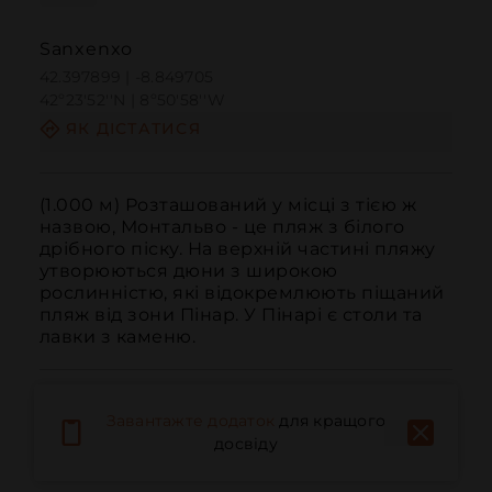
Sanxenxo
42.397899 | -8.849705
42º23'52''N | 8º50'58''W
ЯК ДІСТАТИСЯ
(1.000 м) Розташований у місці з тією ж 
назвою, Монтальво - це пляж з білого 
дрібного піску. На верхній частині пляжу 
утворюються дюни з широкою 
рослинністю, які відокремлюють піщаний 
пляж від зони Пінар. У Пінарі є столи та 
лавки з каменю.
Завантажте додаток
для кращого
досвіду
Дзвонити
Електронна пошта
Веб-сайт