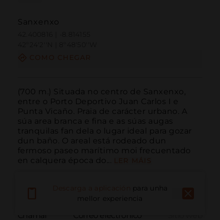
Sanxenxo
42.400816 | -8.814155
42º24'2''N | 8º48'50''W
COMO CHEGAR
(700 m.) Situada no centro de Sanxenxo, 
entre o Porto Deportivo Juan Carlos I e 
Punta Vicaño. Praia de carácter urbano. A 
súa area branca e fina e as súas augas 
tranquilas fan dela o lugar ideal para gozar 
dun baño. O areal está rodeado dun 
fermoso paseo marítimo moi frecuentado 
en calquera época do...
LER MÁIS
Descarga a aplicación
para unha
mellor experiencia
Chamar
Correo electrónico
Sitio web