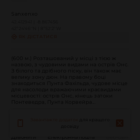
Sanxenxo
42.412941 | -8.867456
42º24'46''N | 8º52'2''W
ЯК ДІСТАТИСЯ
(600 м.) Розташований у місці з тією ж 
назвою, з чудовими видами на острів Онс. 
З білого та дрібного піску, він також має 
велику зону дюн. На правому боці 
знаходиться Пунта Фахільда, чудове місце 
для насолоди вражаючими краєвидами 
місцевості: острів Онс, кінець затоки 
Понтеведра, Пунта Корвейра...
Завантажте додаток
для кращого
досвіду
Дзвонити
Електронна пошта
Веб-сайт