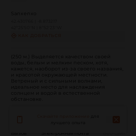
Sanxenxo
42.430766 | -8.873217
42º25'50''N | 8º52'23''W
КАК ДОБРАТЬСЯ
(250 м.) Выделяется качеством своей 
воды, белым и мелким песком, хотя, 
кажется, наоборот из-за своего названия, 
и красотой окружающей местности. 
Ветреный и с сильными волнами, 
идеальное место для наслаждения 
солнцем и водой в естественной 
обстановке.
Скачайте приложение
для
лучшего опыта
Вызов
Электронная почта
Веб-сайт