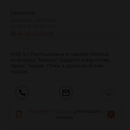
Sanxenxo
42.434599 | -8.870830
42º26'4''N | 8º52'14''W
ЯК ДІСТАТИСЯ
(450 м.) Розташована в парафії Ноалья, 
острівець “Медіко” відділяє її від пляжу 
Ареас Гордас. Пляж з дрібним білим 
піском.
Дзвонити
Електронна пошта
Веб-сайт
Завантажте додаток
для кращого
досвіду
Додаткова інформація