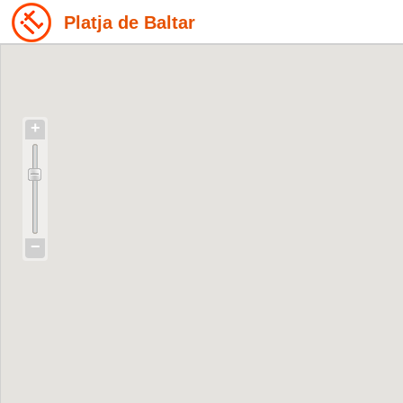
Platja de Baltar
+
−