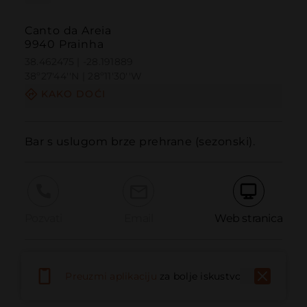
Canto da Areia
9940 Prainha
38.462475 | -28.191889
38º27'44''N | 28º11'30''W
KAKO DOĆI
Bar s uslugom brze prehrane (sezonski).
Pozvati
Email
Web stranica
Prijaviti problem
Preuzmi aplikaciju
za bolje iskustvo