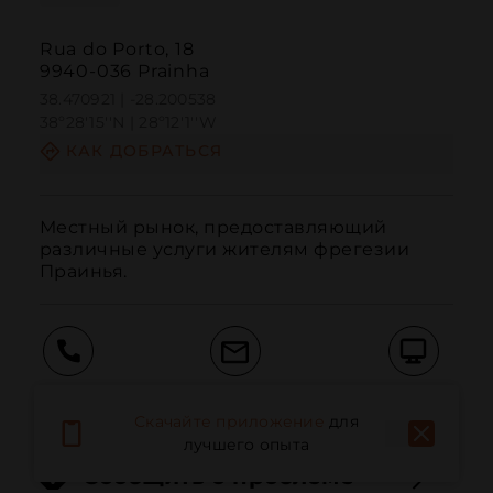
Rua do Porto, 18
9940-036 Prainha
38.470921 | -28.200538
38º28'15''N | 28º12'1''W
КАК ДОБРАТЬСЯ
Местный рынок, предоставляющий 
различные услуги жителям фрегезии 
Праинья.
Вызов
Электронная почта
Веб-сайт
Скачайте приложение
для
лучшего опыта
Сообщить о проблеме