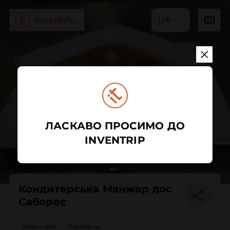
UK
ЛАСКАВО ПРОСИМО ДО
INVENTRIP
Кондитерська Манжар дос
Саборес
Кафетерій
Ресторан