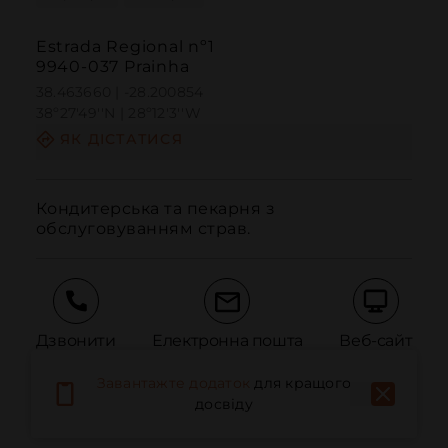
Estrada Regional nº1
9940-037 Prainha
38.463660 | -28.200854
38º27'49''N | 28º12'3''W
ЯК ДІСТАТИСЯ
Кондитерська та пекарня з 
обслуговуванням страв.
Дзвонити
Електронна пошта
Веб-сайт
Завантажте додаток
для кращого
досвіду
Повідомити про проблему