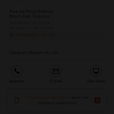
Rua da Poça Branca
9940-040 Prainha
38.476834 | -28.204791
38º28'36''N | 28º12'17''W
COMMENT Y ALLER
Tapas et Maison du Vin
Appeler
E-mail
Site Web
Téléchargez l'application
pour une
Signaler un problème
meilleure expérience