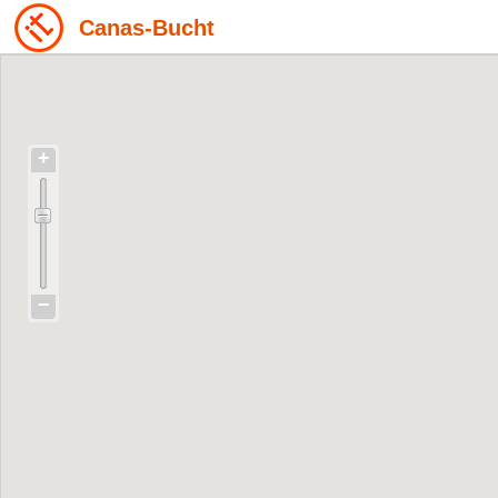
Canas-Bucht
+
−