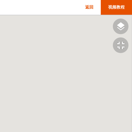
返回
视频教程
fullscreen_exit