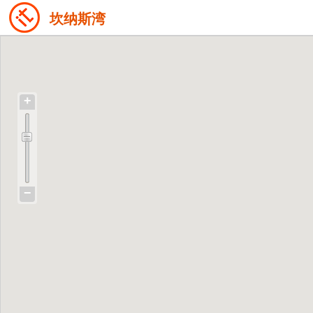
坎纳斯湾
+
−