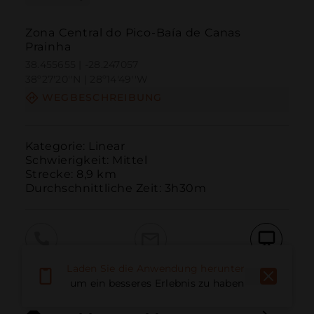
Zona Central do Pico-Baía de Canas
Prainha
38.455655 | -28.247057
38º27'20''N | 28º14'49''W
WEGBESCHREIBUNG
Kategorie: Linear

Schwierigkeit: Mittel

Strecke: 8,9 km

Durchschnittliche Zeit: 3h30m
Anruf
E-Mail
Website
Laden Sie die Anwendung herunter,
um ein besseres Erlebnis zu haben