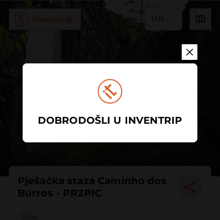
HR
DOBRODOŠLI U INVENTRIP
Pješačka staza Caminho dos
Burros - PR2PIC
Staza