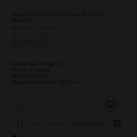
Zona Central do Pico-Baía de Canas
Prainha
38.455655 | -28.247057
38º27'20''N | 28º14'49''W
KAKO DOĆI
Kategorija: Linearna

Težina: Srednja

Dužina: 8,9 km

Prosječno vrijeme: 3h30m
Pozvati
Email
Web stranica
Preuzmi aplikaciju
za bolje iskustvo