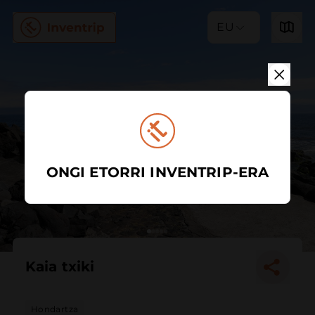
EU
ONGI ETORRI INVENTRIP-ERA
Kaia txiki
Hondartza