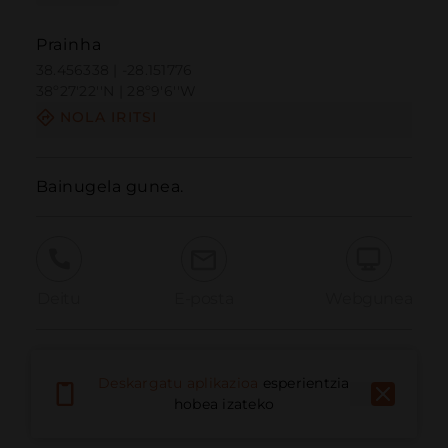
Prainha
38.456338 | -28.151776
38º27'22''N | 28º9'6''W
NOLA IRITSI
Bainugela gunea.
Deitu
E-posta
Webgunea
Eman arazoa
Deskargatu aplikazioa
esperientzia
hobea izateko