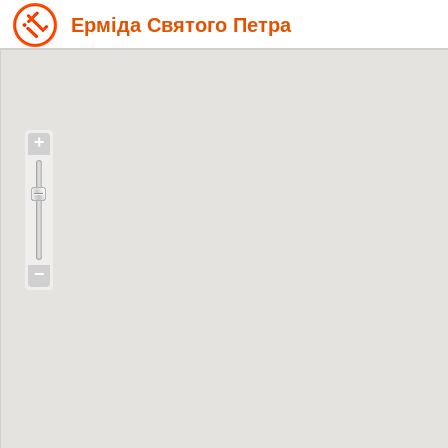
Ерміда Святого Петра
+
−