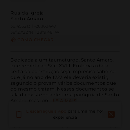
Rua da Igreja
Santo Amaro
38.456213 | -28.163449
38º27'22''N | 28º9'48''W
COMO CHEGAR
Dedicada a um taumaturgo, Santo Amaro, 
que remota ao Séc. XVIII. Embora a data 
certa da construção seja imprecisa sabe-se 
que já no ano de 1723 ele deveria existir, 
segundo o provam vários documentos que 
do mesmo tratam. Nesses documentos se 
fala da existência de uma paróquia de Santo 
Amaro, mas ign...
LEIA MAIS
Descarregue a App
para uma melhor
experiência