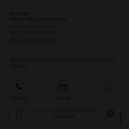
Rochão
9940-185 Santo Amaro
38.454361 | -28.153521
38º27'15''N | 28º9'12''W
COME ARRIVARE
Alojamento locale nella parrocchia di Santo 
Amaro.
Chiama
E-mail
Sito Web
Scarica l'app
per una migliore
PRENOTA
esperienza
LUOGO DEL LIBRO
Segnala problema
ORA