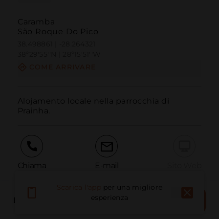
Caramba
São Roque Do Pico
38.498861 | -28.264321
38º29'55''N | 28º15'51''W
COME ARRIVARE
Alojamento locale nella parrocchia di 
Prainha.
Chiama
E-mail
Sito Web
Scarica l'app
per una migliore
PRENOTA
esperienza
LUOGO DEL LIBRO
Segnala problema
ORA