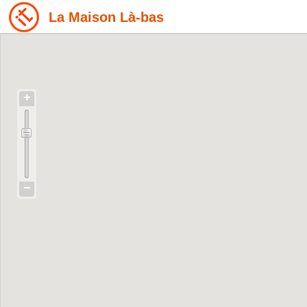
La Maison Là-bas
+
−