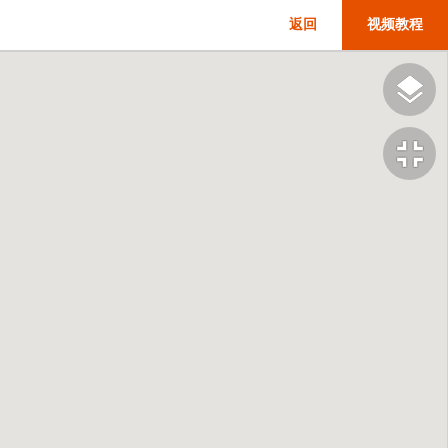
返回
视频教程
fullscreen_exit