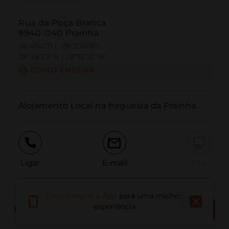
Rua da Poça Branca
9940-040 Prainha
38.474271 | -28.203687
38º28'27''N | 28º12'13''W
COMO CHEGAR
Alojamento Local na freguesia da Prainha.
Ligar
E-mail
Site
Descarregue a App
para uma melhor
Relatar problema
RESERVAR
experiência
RESERVAR LOCAL
AGORA