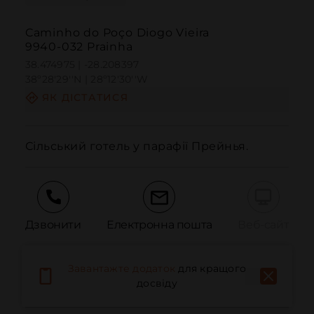
Caminho do Poço Diogo Vieira
9940-032 Prainha
38.474975 | -28.208397
38º28'29''N | 28º12'30''W
ЯК ДІСТАТИСЯ
Сільський готель у парафії Прейнья.
Дзвонити
Електронна пошта
Веб-сайт
Завантажте додаток
для кращого
Повідомити про проблему
досвіду