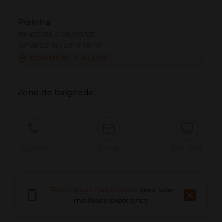
Prainha
38.472256 | -28.199531
38º28'20''N | 28º11'58''W
COMMENT Y ALLER
Zone de baignade.
Appeler
E-mail
Site Web
Signaler un problème
Téléchargez l'application
pour une
meilleure expérience