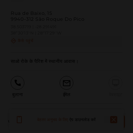
Rua de Baixo, 15
9940-312 São Roque Do Pico
38.503719 | -28.291491
38º30'13''N | 28º17'29''W
कैसे पहुंचें
साओ रोके के पैरिश में स्थानीय आवास।
बुलाना
ईमेल
वेबसाइट
समस्या की सूचना दें
अभी
बेहतर अनुभव के लिए
ऐप डाउनलोड करें
स्थान आरक्षित करें
बुक करें