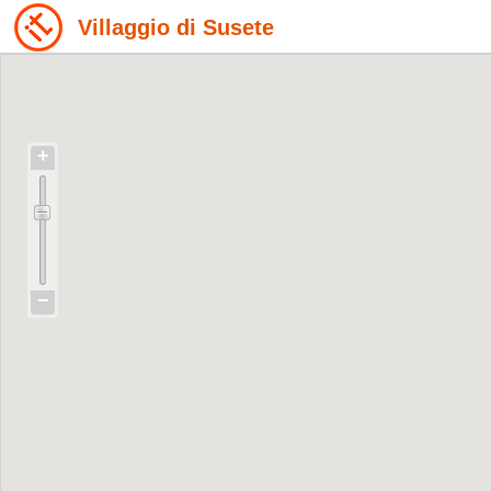
Villaggio di Susete
+
−