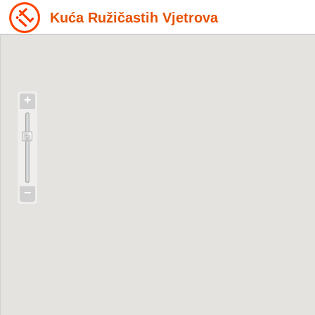
Kuća Ružičastih Vjetrova
+
−