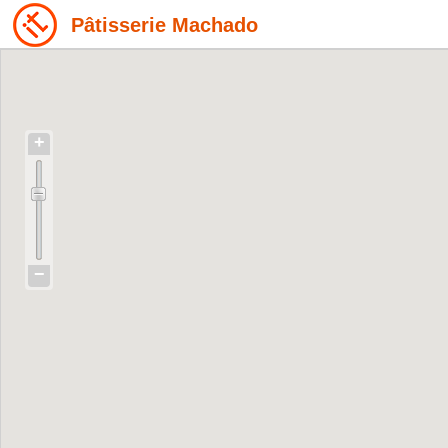
Pâtisserie Machado
+
−