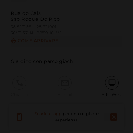
Rua do Cais
São Roque Do Pico
38.527166 | -28.321901
38º31'37''N | 28º19'18''W
COME ARRIVARE
Giardino con parco giochi.
Chiama
E-mail
Sito Web
Scarica l'app
per una migliore
Segnala problema
esperienza