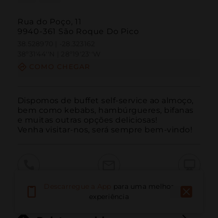
Rua do Poço, 11
9940-361 São Roque Do Pico
38.528970 | -28.323162
38º31'44''N | 28º19'23''W
COMO CHEGAR
Dispomos de buffet self-service ao almoço, 
bem como kebabs, hambúrgueres, bifanas 
e muitas outras opções deliciosas!

Venha visitar-nos, será sempre bem-vindo!
Ligar
E-mail
Site
Descarregue a App
para uma melhor
experiência